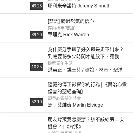
耶利米辛諾特 Jeremy Sinnott
49:25
[雙語] 勝過怒氣的信心
奔向標竿(雙語)
華理克 Rick Warren
39:20
為什麼分手過了好久還是走不出來？
到底要花多少時間才能放下？讓我們
機智青年生活
一起來找回重新出發的勇氣｜《分手
10:35
洪英正、錢玉芬 / 趙誼、林真、聖洋
後的我要怎麼好起來？》
隱藏的傷正影響你的行為│《醫治心靈
傷害的聖經基礎》
頌泉心靈醫治特會
52:10
馬丁艾維奇 Martin Elvidge
朋友背叛我怎麼辦？該不該給第二次
機會？ |《背叛》