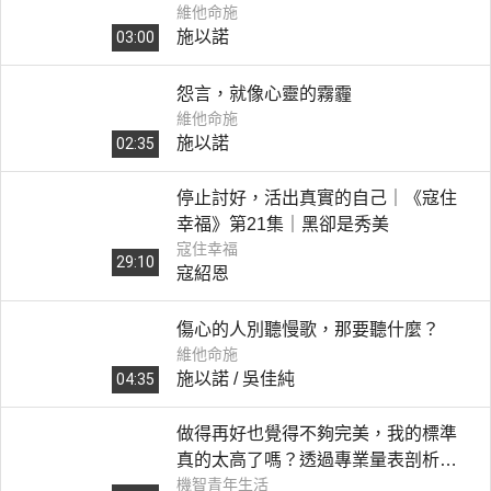
維他命施
施以諾
03:00
怨言，就像心靈的霧霾
維他命施
施以諾
02:35
停止討好，活出真實的自己｜《寇住
幸福》第21集｜黑卻是秀美
寇住幸福
29:10
寇紹恩
傷心的人別聽慢歌，那要聽什麼？
維他命施
施以諾 / 吳佳純
04:35
做得再好也覺得不夠完美，我的標準
真的太高了嗎？透過專業量表剖析你
機智青年生活
的「完美主義」！｜《做事要求完美