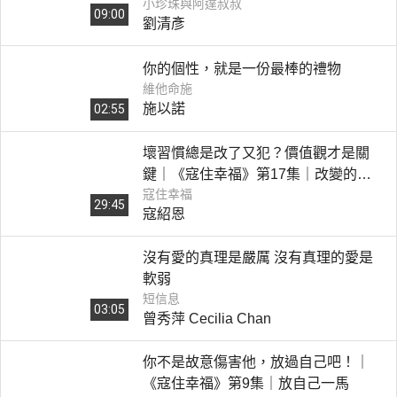
小珍珠與阿達叔叔
呢？｜《聖靈的果子－和平》
09:00
劉清彥
你的個性，就是一份最棒的禮物
維他命施
施以諾
02:55
壞習慣總是改了又犯？價值觀才是關
鍵｜《寇住幸福》第17集｜改變的力
寇住幸福
量
29:45
寇紹恩
沒有愛的真理是嚴厲 沒有真理的愛是
軟弱
短信息
03:05
曾秀萍 Cecilia Chan
你不是故意傷害他，放過自己吧！｜
《寇住幸福》第9集｜放自己一馬