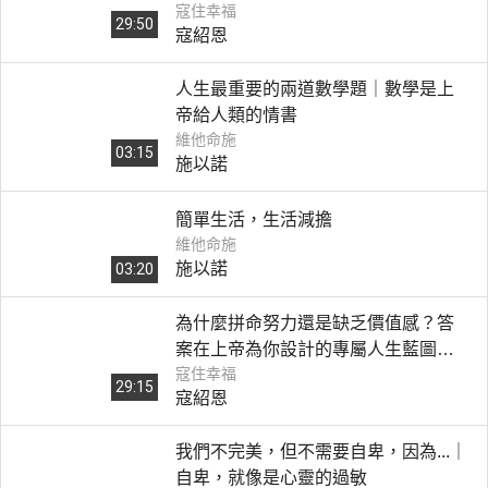
寇住幸福
場
29:50
寇紹恩
人生最重要的兩道數學題｜數學是上
帝給人類的情書
維他命施
03:15
施以諾
簡單生活，生活減擔
維他命施
施以諾
03:20
為什麼拼命努力還是缺乏價值感？答
案在上帝為你設計的專屬人生藍圖｜
寇住幸福
《寇住幸福》第4集｜ 看見自己的價值
29:15
寇紹恩
我們不完美，但不需要自卑，因為...｜
自卑，就像是心靈的過敏