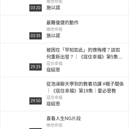
維他命施
施以諾
03:20
最難復健的動作
維他命施
施以諾
03:35
被困在「早知如此」的懊悔裡？該如
何重新出發？｜《寇住幸福》第5集｜
寇住幸福
千金難買早知道
29:25
寇紹恩
從泡澡聊天學到的教養功課 #親子關係
｜《寇住幸福》第19集｜愛必管教
寇住幸福
29:50
寇紹恩
喜看人生NG片段
維他命施