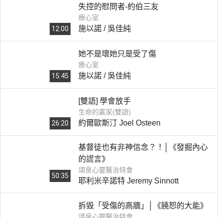
失控的慰問者-約伯三友
療心室
施以諾 / 吳佳純
12:00
她不是壞她只是受了傷
療心室
施以諾 / 吳佳純
15:45
[雙語] 學會放手
生命的贏家(雙語)
約爾歐斯汀 Joel Osteen
26:20
基督徒也有非神信念？！│《發掘內心
的謊言》
頌泉心靈醫治特會
50:35
耶利米辛諾特 Jeremy Sinnott
拆毀「受傷的高牆」│《饒恕的大能》
頌泉心靈醫治特會