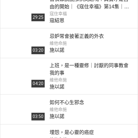
由的開始｜《寇住幸福》第14集｜用
寇住幸福
真理對抗謊言
29:25
寇紹恩
忌妒常會披著正義的外衣
維他命施
施以諾
03:20
上班，是一種靈修｜討厭的同事教會
我的事
維他命施
04:20
施以諾
如何不心生邪念
維他命施
施以諾
03:50
埋怨，是心靈的癌症