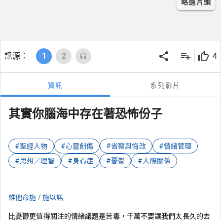
略過片頭
訊源：
1
2
4
資訊
系列影片
其實你腦海中存在著恐怖份子
#聖經人物
#心靈創傷
#省察與悔改
#情緒管理
#思想／理智
#身心症
#憂鬱
#人際關係
維他命施
/
施以諾
比憂鬱更值得關注的情緒議題是苦毒，千萬不要讓我們太長久的去