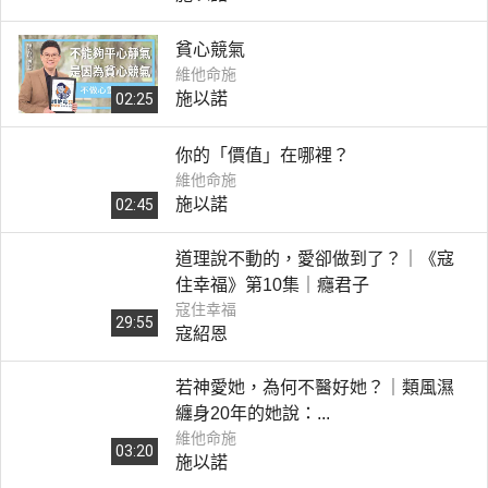
貧心競氣
維他命施
施以諾
02:25
你的「價值」在哪裡？
維他命施
施以諾
02:45
道理說不動的，愛卻做到了？｜《寇
住幸福》第10集｜癮君子
寇住幸福
29:55
寇紹恩
若神愛她，為何不醫好她？｜類風濕
纏身20年的她說：...
維他命施
03:20
施以諾