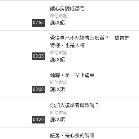
讓心房變成豪宅
維他命施
施以諾
02:55
覺得自己不配禱告怎麼辦？｜禱告是
特權，也是人權
維他命施
03:35
施以諾
傾聽，是一帖止痛藥
維他命施
施以諾
03:00
你加入復愁者聯盟嗎？
維他命施
施以諾
04:20
謾罵，是心靈的嗎啡