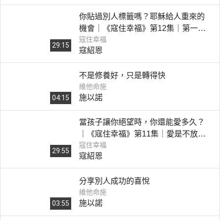
你貼過別人標籤嗎？耶穌給人重來的
機會｜《寇住幸福》第12集｜第一塊
寇住幸福
石頭
29:15
寇紹恩
不是修養好，只是轉得快
維他命施
施以諾
04:15
當孩子讓你絕望時，你還能愛多久？
｜《寇住幸福》第11集｜愛是不放棄
寇住幸福
希望
29:55
寇紹恩
分享別人成功的喜悅
維他命施
施以諾
03:55