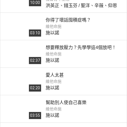
10:00
洪英正、錢玉芬 / 聖洋、辛薇、仰恩
美主義》
你得了壞話囤積症嗎？
維他命施
施以諾
03:10
想要釋放壓力？先學學這4個放吧！
維他命施
施以諾
02:37
愛人太甚
維他命施
施以諾
02:20
幫助別人使自己喜樂
維他命施
施以諾
03:55