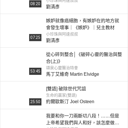
小珍珠與阿達叔叔
08:20
劉清彥
嫉妒就像癌細胞，有嫉妒在的地方就
會發生壞事｜《嫉妒》｜兒主教材
小珍珠與阿達叔叔
07:25
劉清彥
從心碎到整合│《破碎心靈的醫治與整
合(上)》
頌泉心靈醫治特會
53:45
馬丁艾維奇 Martin Elvidge
[雙語] 破除世代咒詛
生命的贏家(雙語)
約爾歐斯汀 Joel Osteen
25:50
我要和你一刀兩斷切八段！……但是
上帝希望我們與人和好，該怎麼做