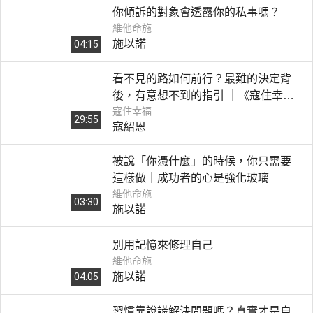
你傾訴的對象會透露你的私事嗎？
維他命施
施以諾
04:15
看不見的路如何前行？最難的決定背
後，有意想不到的指引 ｜《寇住幸
寇住幸福
福》第1集｜築夢與逐夢
29:55
寇紹恩
被說「你憑什麼」的時候，你只需要
這樣做｜成功者的心是強化玻璃
維他命施
03:30
施以諾
別用記憶來修理自己
維他命施
施以諾
04:05
習慣靠說謊解決問題嗎？真實才是自