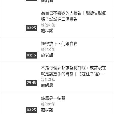
寇紹恩
為自己不喜歡的人禱告｜越禱告越氣
嗎？試試這三個禱告
維他命施
03:25
施以諾
懂得放下，何等自在
維他命施
施以諾
03:15
不是每個夢都該堅持到底，或許現在
就是該放手的時刻｜《寇住幸福》第3
寇住幸福
集｜不屬於我的夢
29:45
寇紹恩
詩篇是一帖藥
維他命施
施以諾
03:25