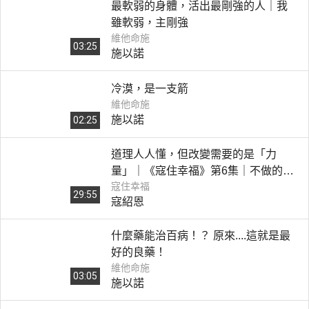
最軟弱的身體，活出最剛強的人｜我
雖軟弱，主剛強
維他命施
03:25
施以諾
冷漠，是一支箭
維他命施
施以諾
02:25
道理人人懂，但改變需要的是「力
量」｜《寇住幸福》第6集｜不做的自
寇住幸福
由
29:55
寇紹恩
什麼藥能治百病！？ 原來....這就是最
好的良藥！
維他命施
03:05
施以諾