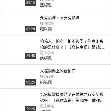
29:15
寇紹恩
要有品味，不要有酸味
維他命施
施以諾
03:20
怕輸人、怕老、怕不被愛？你真正害
怕的是什麼？｜《寇住幸福》第2集｜
寇住幸福
假想敵
29:45
寇紹恩
人際關係上的舊傷口
維他命施
施以諾
03:25
為何道歉這麼難？在愛裡才有安全感
認錯｜《寇住幸福》第26集｜愛裡沒
寇住幸福
有懼怕
29:25