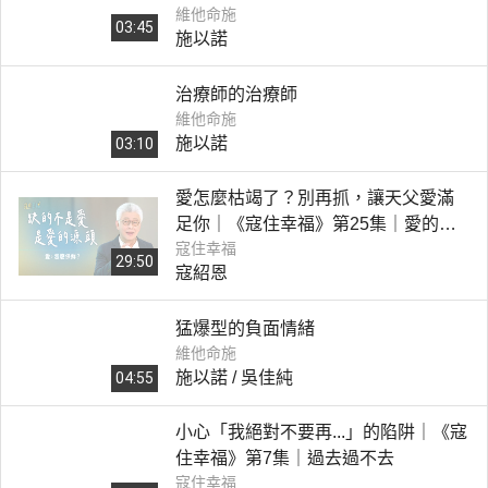
維他命施
03:45
施以諾
治療師的治療師
維他命施
施以諾
03:10
愛怎麼枯竭了？別再抓，讓天父愛滿
足你｜《寇住幸福》第25集｜愛的保
寇住幸福
鮮期
29:50
寇紹恩
猛爆型的負面情緒
維他命施
施以諾 / 吳佳純
04:55
小心「我絕對不要再...」的陷阱｜《寇
住幸福》第7集｜過去過不去
寇住幸福