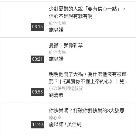
少對憂鬱的人說「要有信心一點」，
信心不是說有就有啊！
維他命施
03:15
施以諾
憂鬱，就像雜草
維他命施
施以諾
03:21
明明他闖了大禍，為什麼他沒有被懲
罰？ |《其實你不懂上帝的心》｜兒主
小珍珠與阿達叔叔
教材
08:55
劉清彥
你快樂嗎？打破你對快樂的3大迷思
療心室
施以諾 / 吳佳純
11:40