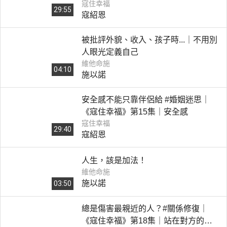
寇住幸福
29:55
寇紹恩
被批評外貌、收入、孩子時...｜不用別
人眼光定義自己
維他命施
04:10
施以諾
安全感不能只靠伴侶給 #婚姻迷思｜
《寇住幸福》第15集｜安全感
寇住幸福
29:40
寇紹恩
人生，該是加法！
維他命施
施以諾
03:50
總是傷害最親近的人？#關係修復｜
《寇住幸福》第18集｜站在對方的立