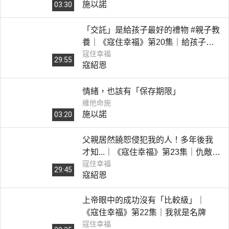
施以諾
03:30
「交託」是給孩子最好的禮物 #親子教
養｜《寇住幸福》第20集｜給孩子最
寇住幸福
好的
29:55
寇紹恩
情緒，也該有「保存期限」
維他命施
施以諾
03:20
父親居然饒恕侵犯我的人！多年後我
才知...｜《寇住幸福》第23集｜仇敵的
寇住幸福
詭計
29:45
寇紹恩
上帝眼中的成功沒有「比較級」｜
《寇住幸福》第22集｜我就是名牌
寇住幸福