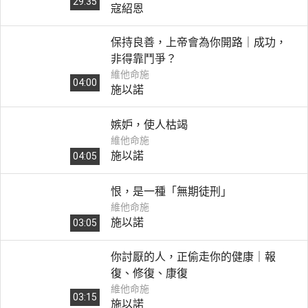
29:35
寇紹恩
保持良善，上帝會為你開路｜成功，
非得靠鬥爭？
維他命施
04:00
施以諾
嫉妒，使人枯竭
維他命施
施以諾
04:05
恨，是一種「無期徒刑」
維他命施
施以諾
03:05
你討厭的人，正偷走你的健康｜報
復、修復、康復
維他命施
03:15
施以諾