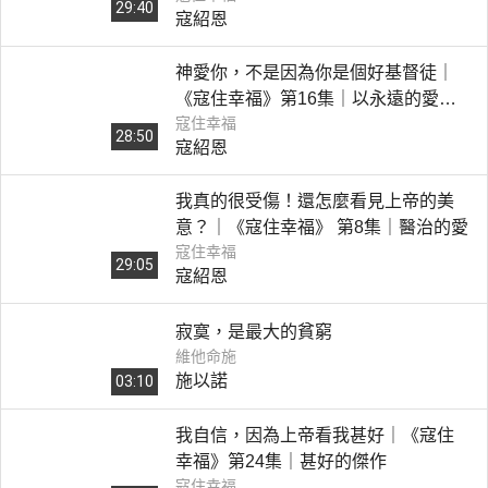
29:40
寇紹恩
神愛你，不是因為你是個好基督徒｜
《寇住幸福》第16集｜以永遠的愛愛
寇住幸福
你
28:50
寇紹恩
我真的很受傷！還怎麼看見上帝的美
意？｜《寇住幸福》 第8集｜醫治的愛
寇住幸福
29:05
寇紹恩
寂寞，是最大的貧窮
維他命施
施以諾
03:10
我自信，因為上帝看我甚好｜《寇住
幸福》第24集｜甚好的傑作
寇住幸福