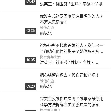
09:40
洪英正、錢玉芬 / 聖洋、辛薇、仰恩
有問題嗎？》
你沒有義務要回應所有批評你的人，
不遭人忌是庸才
維他命施
03:35
施以諾
說好絕對不找像爸媽的人，為何另一
半卻總有他們的影子？帶你解開被原
機智青年生活
生家庭影響的擇偶迷思！｜《擇偶！
10:05
洪英正、錢玉芬 / 甘恬、惟哲、
為何總有爸媽影子？》
Angelin
把心結留在過去，與自己和好吧！
維他命施
施以諾
03:20
完美主義讓你焦慮嗎？讓專家帶你用
科學方法拆解完美主義焦慮的源頭，
機智青年生活
讓事情得到完美結局｜《解放你的完